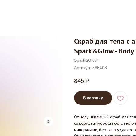
Скраб для тела с 
Spark&Glow - Body s
Spark&Glow
Артикул:
386403
845
₽
В корзину
Отшелушивающий скраб для тела
содержатся морская соль, молоч
минералами, бережно удаляет о