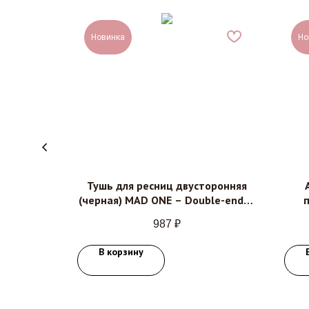
Новинка
Но
стик для
Тушь для ресниц двусторонняя
ace stick
(черная) MAD ONE – Double-ended
sty rose,
mascara, 9мл
Fa
987
₽
В корзину