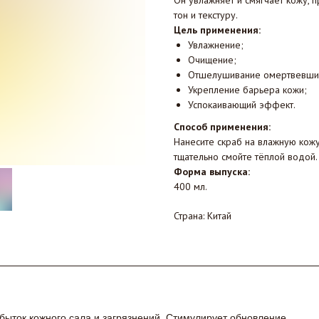
Он увлажняет и смягчает кожу, 
тон и текстуру.
Цель применения:
Увлажнение;
Очищение;
Отшелушивание омертвевших
Укрепление барьера кожи;
Успокаивающий эффект.
Способ применения:
Нанесите скраб на влажную кожу
тщательно смойте тёплой водой.
Форма выпуска:
400 мл.
Страна: Китай
збыток кожного сала и загрязнений. Стимулирует обновление