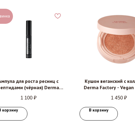
винка
Ампула для роста ресниц с
Кушон веганский с ко
пептидами (чёрная) Derma
Derma Factory - Vegan
ctory - Peptide black eyelash
cushion no.21 и 23 SPF
1 100
₽
1 450
₽
ampoule, 8.5мл
15г
В корзину
В корзину