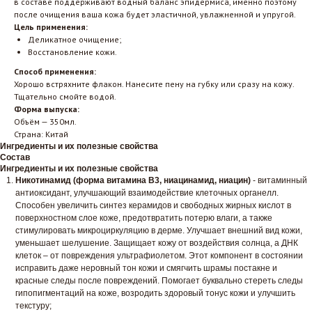
в составе поддерживают водный баланс эпидермиса, именно поэтому
после очищения ваша кожа будет эластичной, увлажненной и упругой.
Цель применения:
Деликатное очищение;
Восстановление кожи.
Способ применения:
Хорошо встряхните флакон. Нанесите пену на губку или сразу на кожу.
Тщательно смойте водой.
Форма выпуска:
Объём — 350мл.
Страна: Китай
Ингредиенты и их полезные свойства
Состав
Ингредиенты и их полезные свойства
Никотинамид (форма витамина В3,
ниацинамид, ниацин)
- витаминный
антиоксидант, улучшающий взаимодействие клеточных органелл.
Способен увеличить синтез керамидов и свободных жирных кислот в
поверхностном слое коже, предотвратить потерю влаги, а также
стимулировать микроциркуляцию в дерме. Улучшает внешний вид кожи,
уменьшает шелушение. Защищает кожу от воздействия солнца, а ДНК
клеток – от повреждения ультрафиолетом. Этот компонент в состоянии
исправить даже неровный тон кожи и смягчить шрамы постакне и
красные следы после повреждений. Помогает буквально стереть следы
гипопигментаций на коже, возродить здоровый тонус кожи и улучшить
текстуру;