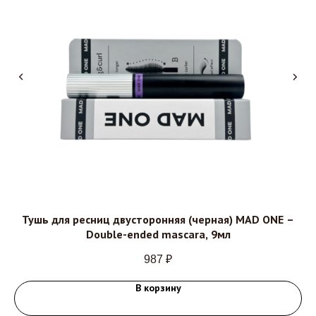
Тушь для ресниц двусторонняя (черная) MAD ONE –
К
Double-ended mascara, 9мл
987
₽
В корзину