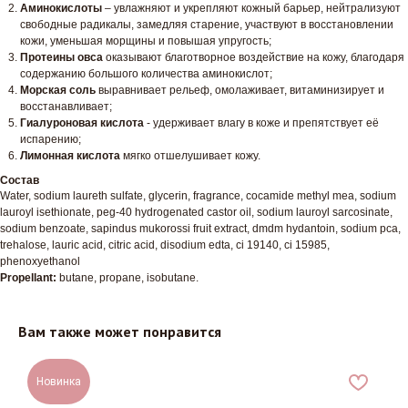
Аминокислоты
– увлажняют и укрепляют кожный барьер, нейтрализуют
свободные радикалы, замедляя старение, участвуют в восстановлении
кожи, уменьшая морщины и повышая упругость;
Протеины овса
оказывают благотворное воздействие на кожу, благодаря
содержанию большого количества аминокислот;
Морская соль
выравнивает рельеф, омолаживает, витаминизирует и
восстанавливает;
Гиалуроновая кислота
- удерживает влагу в коже и препятствует её
испарению;
Лимонная кислота
мягко отшелушивает кожу.
Состав
Water, sodium laureth sulfate, glycerin, fragrance, cocamide methyl mea, sodium
lauroyl isethionate, peg-40 hydrogenated castor oil, sodium lauroyl sarcosinate,
sodium benzoate, sapindus mukorossi fruit extract, dmdm hydantoin, sodium pca,
trehalose, lauric acid, citric acid, disodium edta, ci 19140, ci 15985,
phenoxyethanol
Propellant:
butane, propane, isobutane.
Вам также может понравится
Новинка