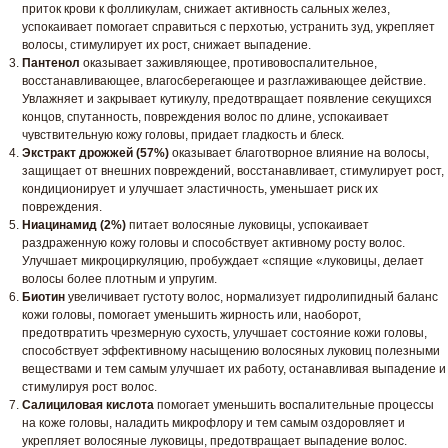
приток крови к фолликулам, снижает активность сальных желез,
успокаивает помогает справиться с перхотью, устранить зуд, укрепляет
волосы, стимулирует их рост, снижает выпадение.
Пантенол
оказывает заживляющее, противовоспалительное,
восстанавливающее, влагосберегающее и разглаживающее действие.
Увлажняет и закрывает кутикулу, предотвращает появление секущихся
концов, спутанность, повреждения волос по длине, успокаивает
чувствительную кожу головы, придает гладкость и блеск.
Экстракт дрожжей (57%)
оказывает благотворное влияние на волосы,
защищает от внешних повреждений, восстанавливает, стимулирует рост,
кондиционирует и улучшает эластичность, уменьшает риск их
повреждения.
Ниацинамид (2%)
питает волосяные луковицы, успокаивает
раздраженную кожу головы и способствует активному росту волос.
Улучшает микроциркуляцию, пробуждает «спящие «луковицы, делает
волосы более плотным и упругим.
Биотин
увеличивает густоту волос, нормализует гидролипидный баланс
кожи головы, помогает уменьшить жирность или, наоборот,
предотвратить чрезмерную сухость, улучшает состояние кожи головы,
способствует эффективному насыщению волосяных луковиц полезными
веществами и тем самым улучшает их работу, останавливая выпадение и
стимулируя рост волос.
Салициловая кислота
помогает уменьшить воспалительные процессы
на коже головы, наладить микрофлору и тем самым оздоровляет и
укрепляет волосяные луковицы, предотвращает выпадение волос.