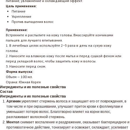
питание, увлажнение и охлаждающий эффект.
Цель применения:
Питание
Укрепление
Против выпадения волос
Применение:
Встряхните и распылите на кожу головы. Вмассируйте кончиками
пальцев для лучшего впитывания.
1. В лечебных целях используйте 2−3 раза в день на сухую кожу
головы.
2. Наносите на влажную кожу после мытья и перед сушкой феном или
перед укладкой волос, чтобы защитить кожу и волосы.
3. Наносите перед сном.
Форма выпуска:
Объем — 100 мл.
Страна: Южная Корея
Ингредиенты и их полезные свойства
Состав
Ингредиенты и их полезные свойства
Аргинин
укрепляет стержень волоса и защищает его от повреждения, в
том числе и при окрашивании, улучшает приток крови к фолликулам и
уменьшает потерю волос. Благотворно влияет на корни волос,
разглаживает волосяной стержень.
Ментол
снимает воспаление и раздражение, оказывает бактерицидное и
противоотечное действие, тонизирует и освежает, охлаждает, усиливает