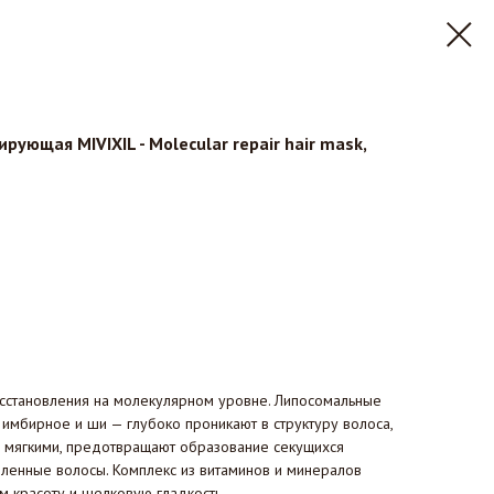
рующая MIVIXIL - Molecular repair hair mask,
сстановления на молекулярном уровне. Липосомальные
 имбирное и ши — глубоко проникают в структуру волоса,
 мягкими, предотвращают образование секущихся
бленные волосы. Комплекс из витаминов и минералов
м красоту и шелковую гладкость.