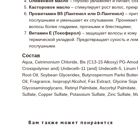
Оливковое масло
– глубоко увлажняет и питает, с
Касторовое масло
– стимулирует рост волос, прекр
Провитамин B5 (Пантенол или D-Пантенол)
– прит
послушными и уменьшает их спутывание. Проникает в
волосы более гладкими, прочными и блестящими;
Витамин E (Токоферол)
– защищает волосы и кожу
термической укладкой. Предотвращает сухость и лом
послушными.
Состав
Aqua, Cetrimonium Chloride, Bis (C13-15 Alkoxy) PG-Amodi
Crosspolymer and) Undeceth-11 (and) Undeceth-5, Linum Usi
Root Oil, Soybean Glycerides, Butyrospermum Parkii Butter
Oil, Fragrance, Isopropyl Alcohol, Fax Extract, Glycine So
Glycosaminoglycans, Retinyl Palmitate, Ascorbyl Palmitate
Sulfate, Copper Sulfate, Potassium Sulfate, Zinc Sulfate, M
Вам также может понравится