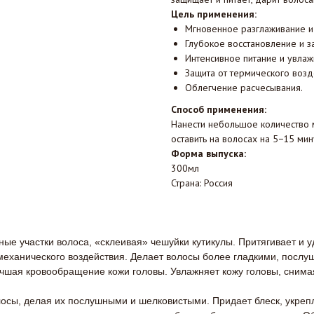
Цель применения:
Мгновенное разглаживание и
Глубокое восстановление и 
Интенсивное питание и увлаж
Защита от термического возд
Облегчение расчесывания.
Способ применения:
Нанести небольшое количество м
оставить на волосах на 5−15 мин
Форма выпуска:
300мл
Страна: Россия
ые участки волоса, «склеивая» чешуйки кутикулы. Притягивает и 
 механического воздействия. Делает волосы более гладкими, посл
чшая кровообращение кожи головы. Увлажняет кожу головы, снимая
осы, делая их послушными и шелковистыми. Придает блеск, укрепл