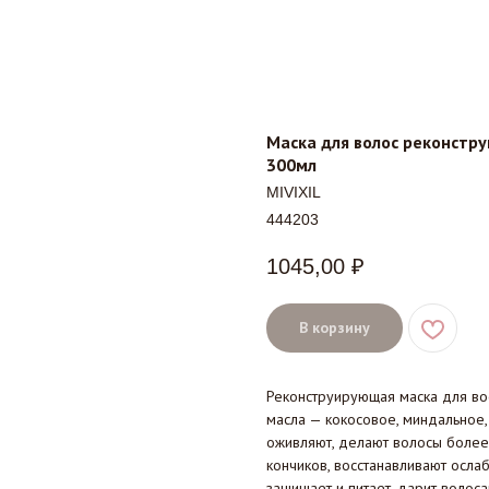
Маска для волос реконструи
300мл
MIVIXIL
444203
1045,00
₽
В корзину
Реконструирующая маска для во
масла — кокосовое, миндальное,
оживляют, делают волосы более
кончиков, восстанавливают осла
защищает и питает, дарит волоса