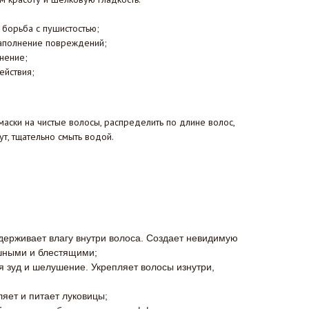
 борьба с пушистостью;
заполнение повреждений;
нение;
ействия;
аски на чистые волосы, распределить по длине волос,
ут, тщательно смыть водой.
удерживает влагу внутри волоса. Создает невидимую
ушными и блестящими;
 зуд и шелушение. Укрепляет волосы изнутри,
яет и питает луковицы;