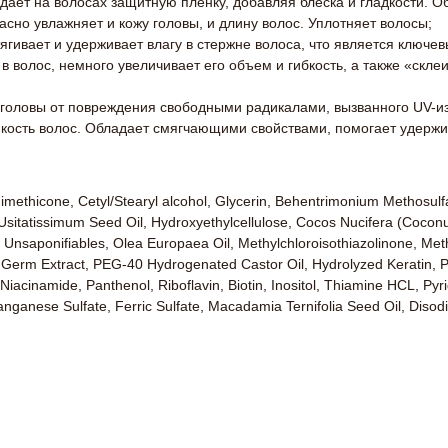
оздает на волосах защитную пленку, добавляя блеска и гладкости.
асно увлажняет и кожу головы, и длину волос. Уплотняет волосы;
ягивает и удерживает влагу в стержне волоса, что является ключе
 волос, немного увеличивает его объем и гибкость, а также «скле
 головы от повреждения свободными радикалами, вызванного UV-и
кость волос. Обладает смягчающими свойствами, помогает удержив
methicone, Cetyl/Stearyl alcohol, Glycerin, Behentrimonium Methosulf
tatissimum Seed Oil, Hydroxyethylcellulose, Cocos Nucifera (Coconut) 
 Unsaponifiables, Olea Europaea Oil, Methylchloroisothiazolinone, Me
ja Germ Extract, PEG-40 Hydrogenated Castor Oil, Hydrolyzed Keratin, 
, Niacinamide, Panthenol, Riboflavin, Biotin, Inositol, Thiamine HCL, 
anganese Sulfate, Ferric Sulfate, Macadamia Ternifolia Seed Oil, Disod