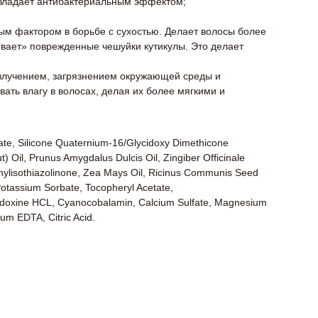
 Обладает антибактериальным эффектом;
вым фактором в борьбе с сухостью. Делает волосы более
ивает» поврежденные чешуйки кутикулы. Это делает
злучением, загрязнением окружающей среды и
ать влагу в волосах, делая их более мягкими и
ate, Silicone Quaternium-16/Glycidoxy Dimethicone
Oil, Prunus Amygdalus Dulcis Oil, Zingiber Officinale
thylisothiazolinone, Zea Mays Oil, Ricinus Communis Seed
Potassium Sorbate, Tocopheryl Acetate,
Pyridoxine HCL, Cyanocobalamin, Calcium Sulfate, Magnesium
ium EDTA, Citric Acid.