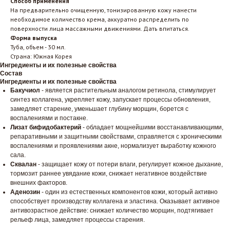
Способ применения
На предварительно очищенную, тонизированную кожу нанести
необходимое количество крема, аккуратно распределить по
поверхности лица массажными движениями. Дать впитаться.
Форма выпуска
Туба, объем - 30 мл.
Страна: Южная Корея
Ингредиенты и их полезные свойства
Состав
Ингредиенты и их полезные свойства
Бакучиол
- является растительным аналогом ретинола, стимулирует
синтез коллагена, укрепляет кожу, запускает процессы обновления,
замедляет старение, уменьшает глубину морщин, борется с
воспалениями и постакне.
Лизат бифидобактерий
- обладает мощнейшими восстанавливающими,
репаративными и защитными свойствами, справляется с хроническими
воспалениями и проявлениями акне, нормализует выработку кожного
сала.
Сквалан
- защищает кожу от потери влаги, регулирует кожное дыхание,
тормозит раннее увядание кожи, снижает негативное воздействие
внешних факторов.
Аденозин
- один из естественных компонентов кожи, который активно
способствует производству коллагена и эластина. Оказывает активное
антивозрастное действие: снижает количество морщин, подтягивает
рельеф лица, замедляет процессы старения.