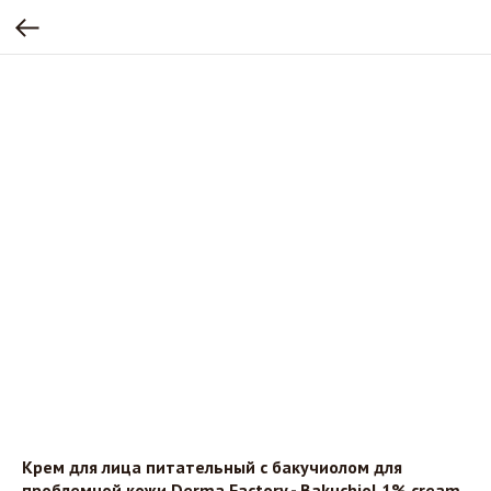
Крем для лица питательный с бакучиолом для
проблемной кожи Derma Factory - Bakuchiol 1% cream,