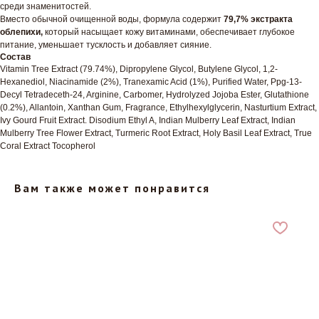
среди знаменитостей.
Вместо обычной очищенной воды, формула содержит
79,7% экстракта
облепихи,
который насыщает кожу витаминами, обеспечивает глубокое
питание, уменьшает тусклость и добавляет сияние.
Состав
Vitamin Tree Extract (79.74%), Dipropylene Glycol, Butylene Glycol, 1,2-
Hexanediol, Niacinamide (2%), Tranexamic Acid (1%), Purified Water, Ppg-13-
Decyl Tetradeceth-24, Arginine, Carbomer, Hydrolyzed Jojoba Ester, Glutathione
(0.2%), Allantoin, Xanthan Gum, Fragrance, Ethylhexylglycerin, Nasturtium Extract,
Ivy Gourd Fruit Extract. Disodium Ethyl A, Indian Mulberry Leaf Extract, Indian
Mulberry Tree Flower Extract, Turmeric Root Extract, Holy Basil Leaf Extract, True
Coral Extract Tocopherol
Вам также может понравится