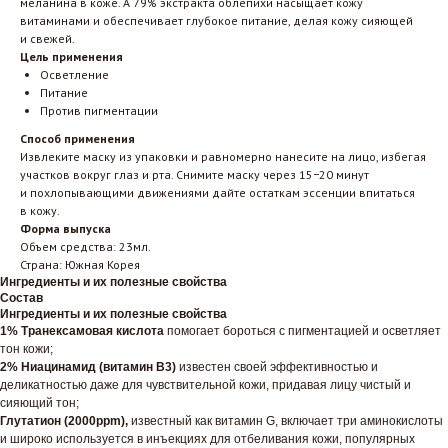
меланина в коже. А 79% экстракта облепихи насыщает кожу
витаминами и обеспечивает глубокое питание, делая кожу сияющей
и свежей.
Цель применения
Осветление
Питание
Против пигментации
Способ применения
Извлеките маску из упаковки и равномерно нанесите на лицо, избегая
участков вокруг глаз и рта. Снимите маску через 15−20 минут
и похлопывающими движениями дайте остаткам эссенции впитаться
в кожу.
Форма выпуска
Объем средства: 23мл.
Страна: Южная Корея
Ингредиенты и их полезные свойства
Состав
Ингредиенты и их полезные свойства
1% Транексамовая кислота
помогает бороться с пигментацией и осветляет
тон кожи;
2% Ниацинамид (витамин B3)
известен своей эффективностью и
деликатностью даже для чувствительной кожи, придавая лицу чистый и
сияющий тон;
Глутатион (2000ppm),
известный как витамин G, включает три аминокислоты
и широко используется в инъекциях для отбеливания кожи, популярных