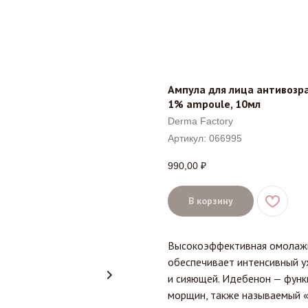
Ампула для лица антивозра
1% ampoule, 10мл
Derma Factory
Артикул:
066995
990,00
₽
В корзину
Высокоэффективная омолажи
обеспечивает интенсивный ух
и сияющей. Идебенон — функ
морщин, также называемый «