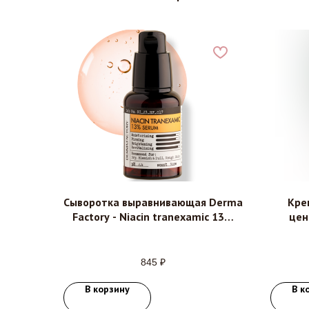
Сыворотка выравнивающая Derma
Кре
Factory - Niacin tranexamic 13%
цен
serum, 30мл
Factor
845
₽
В корзину
В к