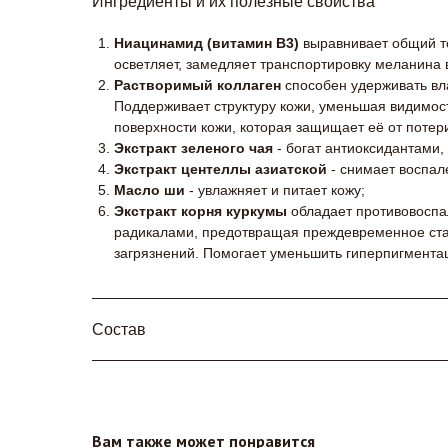
Ингредиенты и их полезные свойства
Ниацинамид (витамин B3)
выравнивает общий то
осветляет, замедляет транспортировку меланина
Растворимый коллаген
способен удерживать вла
Поддерживает структуру кожи, уменьшая видимост
поверхности кожи, которая защищает её от потер
Экстракт зеленого чая
- богат антиоксидантами,
Экстракт центеллы азиатской
- снимает воспал
Масло ши
- увлажняет и питает кожу;
Экстракт корня куркумы
обладает противовоспа
радикалами, предотвращая преждевременное ста
загрязнений. Помогает уменьшить гиперпигментац
Состав
Вам также может понравится