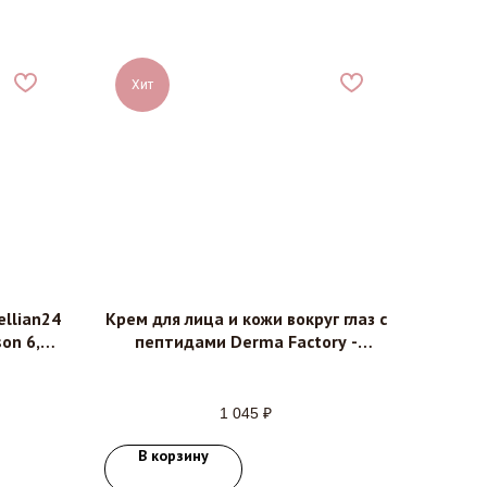
Хит
llian24
Крем для лица и кожи вокруг глаз с
on 6,
пептидами Derma Factory -
Peptide facial and eye cream, 20мл
1 045
₽
В корзину