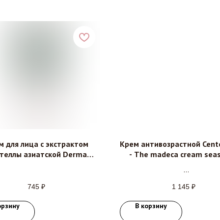
м для лица с экстрактом
Крем антивозрастной Cente
теллы азиатской Derma
- The madeca cream seas
y - Cica 66% sun cream SPF
15мл, 50мл
40 PA+++, 30мл, 70 мл
745
₽
1 145
₽
орзину
В корзину