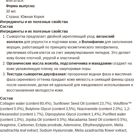
впитаться.
Форма выпуска:
30 мл.
Страна: Южная Корея
Ингредиенты и их полезные свойства
Состав
Ингредиенты и их полезные свойства
Сыворотка предлагает двойной укрепляющий уход:
веганский
коллаген
для упругости и подтяжки кожи, а
Волюфилин
для заполнения
морщин, работающий по принципу косметического липофилинга,
увеличивая объем клеток за счет аккумулирования липидов. Это делает
кожу более плотной, упругой и эластичной.
Органические масла жожоба, подсолнечника и макадамии
создают на
коже увлажняющую пленку, не закупоривая поры.
Текстура сыворотки двухфазная:
прозрачная водная фаза и масляная
фаза сиреневого оттенка придают коже мягкость и сияющий финиш сразу
после нанесения, делая её идеальной для ежедневного использования и
восстановления молодости кожи.
Состав
Collagen water (content 60,4%), Sunflower Seed Oil (content 23,7%), Voluflline™
(content 5.0%), Butylone Glycol (content 3,5%), Niacinamide (content 2.0%), 1,2-
Hexanediol (content 1.7%), Dipropylane Glycol (content 1,4%), Purilfied water
(content 1,0%), Jojoba Oil (content 0.5%), Macadamia Seed Oil (content 0.5%),
Araginine, Сarbomer, Eclipta prostrate, Adenosine, Ethylhexylglycerin, Mella
azadirachta leaf extract, Sodium Hyaluronate, Melia azadirachta flower extract,