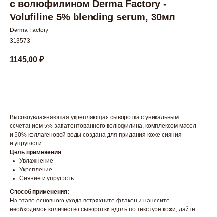
с волюфилином Derma Factory -
Volufiline 5% blending serum, 30мл
Derma Factory
313573
1145,00
₽
В корзину
Высокоувлажняющая укрепляющая сыворотка с уникальным
сочетанием 5% запатентованного волюфилина, комплексом масел
и 60% коллагеновой воды создана для придания коже сияния
и упругости.
Цель применения:
Увлажнение
Укрепление
Сияние и упругость
Способ применения:
На этапе основного ухода встряхните флакон и нанесите
необходимое количество сыворотки вдоль по текстуре кожи, дайте