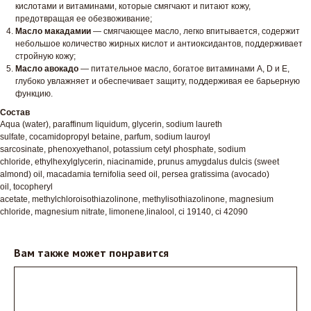
кислотами и витаминами, которые смягчают и питают кожу,
предотвращая ее обезвоживание;
Масло макадамии
— смягчающее масло, легко впитывается, содержит
небольшое количество жирных кислот и антиоксидантов, поддерживает
стройную кожу;
Масло авокадо
— питательное масло, богатое витаминами A, D и E,
глубоко увлажняет и обеспечивает защиту, поддерживая ее барьерную
функцию.
Состав
Aqua (water), paraffinum liquidum, glycerin, sodium laureth
sulfate, cocamidopropyl betaine, parfum, sodium lauroyl
sarcosinate, phenoxyethanol, potassium cetyl phosphate, sodium
chloride, ethylhexylglycerin, niacinamide, prunus amygdalus dulcis (sweet
almond) oil, macadamia ternifolia seed oil, persea gratissima (avocado)
oil, tocopheryl
acetate, methylchloroisothiazolinone, methylisothiazolinone, magnesium
chloride, magnesium nitrate, limonene,linalool, ci 19140, ci 42090
Вам также может понравится