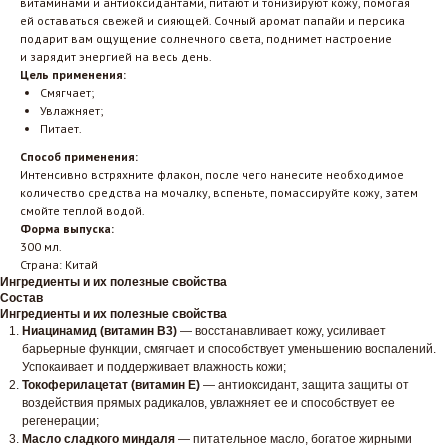
витаминами и антиоксидантами, питают и тонизируют кожу, помогая
ей оставаться свежей и сияющей. Сочный аромат папайи и персика
подарит вам ощущение солнечного света, поднимет настроение
и зарядит энергией на весь день.
Цель применения:
Смягчает;
Увлажняет;
Питает.
Способ применения:
Интенсивно встряхните флакон, после чего нанесите необходимое
количество средства на мочалку, вспеньте, помассируйте кожу, затем
смойте теплой водой.
Форма выпуска:
300 мл.
Страна: Китай
Ингредиенты и их полезные свойства
Состав
Ингредиенты и их полезные свойства
Ниацинамид (витамин B3)
— восстанавливает кожу, усиливает
барьерные функции, смягчает и способствует уменьшению воспалений.
Успокаивает и поддерживает влажность кожи;
Токоферилацетат (витамин Е)
— антиоксидант, защита защиты от
воздействия прямых радикалов, увлажняет ее и способствует ее
регенерации;
Масло сладкого миндаля
— питательное масло, богатое жирными