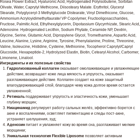
Rosea Flower Extract, Hyaluronic Acid, Hydrogenated Polyisobutene, Sorbitan
Olivate, Water, Caprylyl Methicone, Diisosteary Malate. Erythritol, Glyceryl
Stearate, Polyglyceryl-3 Methylglucode Distearate, Vinyl Dimethicone, Glucose,
Ammonium Acryloyidimethyltaurate/ VP Copolymer, Fructooligosaccharides,
Fructose, Palmitic Acid, Ethylhexylglycerin, Dipotassium Glycyrrhizate, Stearic Acid,
Adenosine. Hydrogenated Lecithin, Sodium Phytate, Ceramide NP, Dextrin,
Glycine, Serine, Glutamic Acid, Dipropylene Glycol, Tromethamine, Aspartic Acid,
Leucine, Alanine, Lysine, Arginine, Tyrosine, Phenylalanine, Proline, Threonine,
Valine, Isoleucine, Histidine, Cysteine, Methionine, Tocopherol Caprylyl/Capryl
Glucoside, Hexapeptide-2, Hydrolyzed Elastin, Biotin, Cetearyl Alcohol, Carbomer,
Limonene, Linalool.
Ингредиенты и их полезные свойства
Гидролизованный коллаген
оказывает омолаживающее и увлажняющее
действие, возвращает коже лица мягкость и упругость, оказывает
разглаживающее действие. Коллаген создает на коже защитный
влагоудерживающий слой, благодаря чему кожа долгое время остается
увлажненной;
Ретиналь
поддерживает упругость и эластичность кожи, уменьшает
глубину морщин;
Ниацинамид
регулирует работу сальных желёз, эффективно борется с
акне и воспалениями, осветляет пигментацию и следы пост-акне,
устраняет шелушения, зуд;
Аденозин
питает и увлажняет кожу во время сна, разглаживает мелкие
морщинки;
Уникальная технология Flexible Liposome
позволяет активным