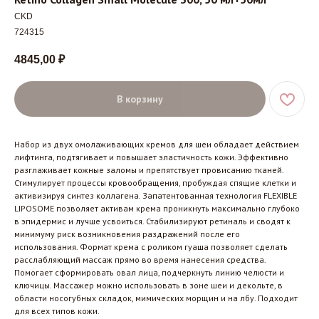
CKD
724315
4845,00
₽
В корзину
Набор из двух омолаживающих кремов для шеи обладает действием
лифтинга, подтягивает и повышает эластичность кожи. Эффективно
разглаживает кожные заломы и препятствует провисанию тканей.
Стимулирует процессы кровообращения, пробуждая спящие клетки и
активизируя синтез коллагена. Запатентованная технология FLEXIBLE
LIPOSOME позволяет активам крема проникнуть максимально глубоко
в эпидермис и лучше усвоиться. Стабилизируют ретиналь и сводят к
минимуму риск возникновения раздражений после его
использования. Формат крема с роликом гуаша позволяет сделать
расслабляющий массаж прямо во время нанесения средства.
Помогает сформировать овал лица, подчеркнуть линию челюсти и
ключицы. Массажер можно использовать в зоне шеи и декольте, в
области носогубных складок, мимических морщин и на лбу. Подходит
для всех типов кожи.