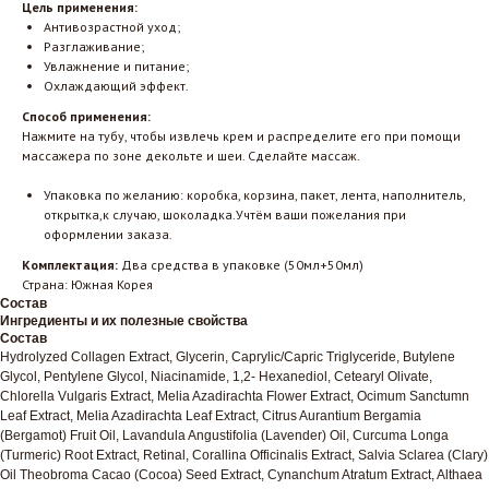
Цель применения:
Антивозрастной уход;
Разглаживание;
Увлажнение и питание;
Охлаждающий эффект.
Способ применения:
Нажмите на тубу, чтобы извлечь крем и распределите его при помощи
массажера по зоне декольте и шеи. Сделайте массаж.
Упаковка по желанию: коробка, корзина, пакет, лента, наполнитель,
открытка,к случаю, шоколадка.Учтём ваши пожелания при
оформлении заказа.
Комплектация:
Два средства в упаковке (50мл+50мл)
Страна: Южная Корея
Состав
Ингредиенты и их полезные свойства
Состав
Hydrolyzed Collagen Extract, Glycerin, Caprylic/Capric Triglyceride, Butylene
Glycol, Pentylene Glycol, Niacinamide, 1,2- Hexanediol, Cetearyl Olivate,
Chlorella Vulgaris Extract, Melia Azadirachta Flower Extract, Ocimum Sanctumn
Leaf Extract, Melia Azadirachta Leaf Extract, Citrus Aurantium Bergamia
(Bergamot) Fruit Oil, Lavandula Angustifolia (Lavender) Oil, Curcuma Longa
(Turmeric) Root Extract, Retinal, Corallina Officinalis Extract, Salvia Sclarea (Clary)
Oil Theobroma Cacao (Cocoa) Seed Extract, Cynanchum Atratum Extract, Althaea