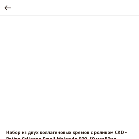
Набор из двух коллагеновых кремов с роликом CKD -
Retino Collagen Small Molecule 300, 50 мл+50мл