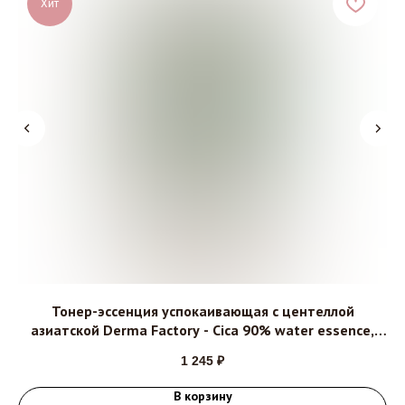
Хит
ear
Тонер-эссенция успокаивающая с центеллой
С
азиатской Derma Factory - Cica 90% water essence,
150мл
1 245
₽
В корзину