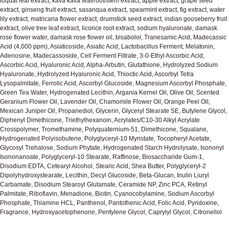
loquat leaf extract, kava kava leaf/root/stem extract, apple extract, grape seed
extract, ginseng fruit extract, sasanqua extract, spearmint extract, fig extract, water
lily extract, matricaria flower extract, drumstick seed extract, indian gooseberry fruit
extract, olive tree leaf extract, licorice root extract, sodium hyaluronate, damask
rose flower water, damask rose flower oil, bisabolol, Tranesamic Acid, Madecassic
Acid (4,000 ppm), Asiaticoside, Asiatic Acid, Lactobacillus Ferment, Melatonin,
Adenosine, Madecassoside, Cell Ferment Filtrate, 3-0-Ethyl Ascorbic Acid,
Ascorbic Acid, Hyaluronic Acid, Alpha-Arbutin, Glutathione, Hydrolyzed Sodium
Hyaluronate, Hydrolyzed Hyaluronic Acid, Thioctic Acid, Ascorbyl Tetra
Lysopalmitate, Ferrolic Acid, Ascorbyl Glucoside, Magnesium Ascorbyl Phosphate,
Green Tea Water, Hydrogenated Lecithin, Argania Kernel Oil, Olive Oil, Scented
Geranium Flower Oil, Lavender Oil, Chamomile Flower Oil, Orange Peel Oil,
Mexican Juniper Oil, Propanediol, Glycerin, Glyceryl Stearate SE, Butylene Glycol,
Diphenyl Dimethicone, Triethylhexanoin, Acrylates/C10-30 Alkyl Acrylate
Crosspolymer, Tromethamine, Polyquaternium-51, Dimethicone, Squalane,
Hydrogenated Polyisobutene, Polyglyceryl-10 Myristate, Tocopheryl Acetate,
Glycosyl Trehalose, Sodium Phytate, Hydrogenated Starch Hydrolysate, Isononyl
Isononanoate, Polyglyceryl-10 Stearate, Raffinose, Biosaccharide Gum-1,
Disodium EDTA, Cetearyl Alcohol, Stearic Acid, Shea Butter, Polyglyceryl-2
Dipolyhydroxystearate, Lecithin, Decyl Glucoside, Beta-Glucan, Inulin Liuryl
Carbamate, Disodium Stearoyl Glutamate, Ceramide NP, Zinc PCA, Retinyl
Palmitate, Riboflavin, Menadione, Biotin, Cyanocobylamine, Sodium Ascorbyl
Phosphate, Thiamine HCL, Panthenol, Pantothenic Acid, Folic Acid, Pyridoxine,
Fragrance, Hydroxyacetophenone, Pentylene Glycol, Caprylyl Glycol, Citronellol