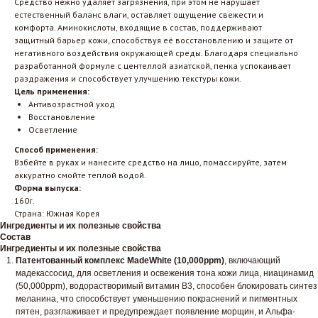
Средство нежно удаляет загрязнения, при этом не нарушает
естественный баланс влаги, оставляет ощущение свежести и
комфорта. Аминокислоты, входящие в состав, поддерживают
защитный барьер кожи, способствуя её восстановлению и защите от
негативного воздействия окружающей среды. Благодаря специально
разработанной формуле с центеллой азиатской, пенка успокаивает
раздражения и способствует улучшению текстуры кожи.
Цель применения:
Антивозрастной уход
Восстановление
Осветление
Способ применения:
Взбейте в руках и нанесите средство на лицо, помассируйте, затем
аккуратно смойте теплой водой.
Форма выпуска:
160г.
Страна: Южная Корея
Ингредиенты и их полезные свойства
Состав
Ингредиенты и их полезные свойства
Патентованный комплекс MadeWhite (10,000ppm)
, включающий
мадекассосид, для осветления и освежения тона кожи лица, ниацинамид
(50,000ppm), водорастворимый витамин В3, способен блокировать синтез
меланина, что способствует уменьшению покраснений и пигментных
пятен, разглаживает и предупреждает появление морщин, и Альфа-