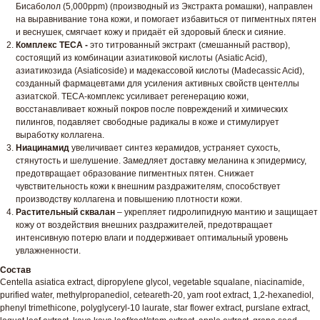
Бисаболол (5,000ppm) (производный из Экстракта ромашки), направлен
на выравнивание тона кожи, и помогает избавиться от пигментных пятен
и веснушек, смягчает кожу и придаёт ей здоровый блеск и сияние.
Комплекс TECA -
это титрованный экстракт (смешанный раствор),
состоящий из комбинации азиатиковой кислоты (Asiatic Acid),
азиатикозида (Asiaticoside) и мадекассовой кислоты (Madecassic Acid),
созданный фармацевтами для усиления активных свойств центеллы
азиатской. TECA-комплекс усиливает регенерацию кожи,
восстанавливает кожный покров после повреждений и химических
пилингов, подавляет свободные радикалы в коже и стимулирует
выработку коллагена.
Ниацинамид
увеличивает синтез керамидов, устраняет сухость,
стянутость и шелушение. Замедляет доставку меланина к эпидермису,
предотвращает образование пигментных пятен. Снижает
чувствительность кожи к внешним раздражителям, способствует
производству коллагена и повышению плотности кожи.
Растительный сквалан
– укрепляет гидролипидную мантию и защищает
кожу от воздействия внешних раздражителей, предотвращает
интенсивную потерю влаги и поддерживает оптимальный уровень
увлажненности.
Состав
Centella asiatica extract, dipropylene glycol, vegetable squalane, niacinamide,
purified water, methylpropanediol, ceteareth-20, yam root extract, 1,2-hexanediol,
phenyl trimethicone, polyglyceryl-10 laurate, star flower extract, purslane extract,