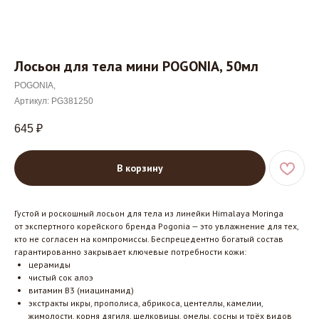
Лосьон для тела мини POGONIA, 50мл
POGONIA,
Артикул:
PG381250
645
₽
В корзину
Густой и роскошный лосьон для тела из линейки Himalaya Moringa
от экспертного корейского бренда Pogonia — это увлажнение для тех,
кто не согласен на компромиссы. Беспрецедентно богатый состав
гарантированно закрывает ключевые потребности кожи:
церамиды
чистый сок алоэ
витамин B3 (ниацинамид)
экстракты икры, прополиса, абрикоса, центеллы, камелии,
жимолости, корня дягиля, шелковицы, омелы, сосны и трёх видов