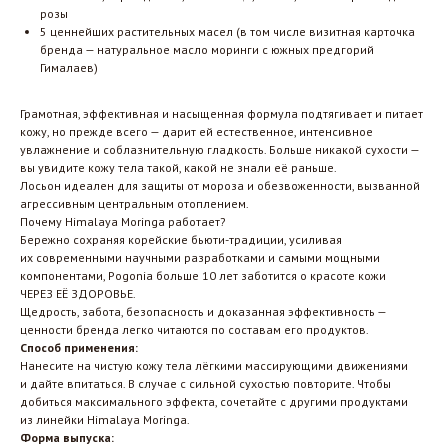
розы
5 ценнейших растительных масел (в том числе визитная карточка
бренда — натуральное масло моринги с южных предгорий
Гималаев)
Грамотная, эффективная и насыщенная формула подтягивает и питает
кожу, но прежде всего — дарит ей естественное, интенсивное
увлажнение и соблазнительную гладкость. Больше никакой сухости —
вы увидите кожу тела такой, какой не знали её раньше.
Лосьон идеален для защиты от мороза и обезвоженности, вызванной
агрессивным центральным отоплением.
Почему Himalaya Moringa работает?
Бережно сохраняя корейские бьюти-традиции, усиливая
их современными научными разработками и самыми мощными
компонентами, Pogonia больше 10 лет заботится о красоте кожи
ЧЕРЕЗ ЕЁ ЗДОРОВЬЕ.
Щедрость, забота, безопасность и доказанная эффективность —
ценности бренда легко читаются по составам его продуктов.
Способ применения:
Нанесите на чистую кожу тела лёгкими массирующими движениями
и дайте впитаться. В случае с сильной сухостью повторите. Чтобы
добиться максимального эффекта, сочетайте с другими продуктами
из линейки Himalaya Moringa.
Форма выпуска: