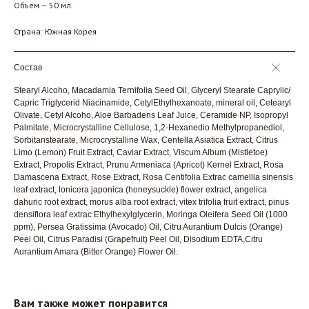
Объем — 50 мл.
Страна: Южная Корея
Состав
Stearyl Alcoho, Macadamia Ternifolia Seed Oil, Glyceryl Stearate Caprylic/
Capric Triglycerid Niacinamide, CetylEthylhexanoate, mineral oil, Cetearyl
Olivate, Cetyl Alcoho, Aloe Barbadens Leaf Juice, Ceramide NP, Isopropyl
Palmitate, Microcrystalline Cellulose, 1,2-Hexanedio Methylpropanediol,
Sorbitanstearate, Microcrystalline Wax, Centella Asiatica Extract, Citrus
Limo (Lemon) Fruit Extract, Caviar Extract, Viscum Album (Mistletoe)
Extract, Propolis Extract, Prunu Armeniaca (Apricot) Kernel Extract, Rosa
Damascena Extract, Rose Extract, Rosa Centifolia Extrac camellia sinensis
leaf extract, lonicera japonica (honeysuckle) flower extract, angelica
dahuric root extract, morus alba root extract, vitex trifolia fruit extract, pinus
densiflora leaf extrac Ethylhexylglycerin, Moringa Oleifera Seed Oil (1000
ppm), Persea Gratissima (Avocado) Oil, Citru Aurantium Dulcis (Orange)
Peel Oil, Citrus Paradisi (Grapefruit) Peel Oil, Disodium EDTA,Citru
Aurantium Amara (Bitter Orange) Flower Oil.
Вам также может понравится