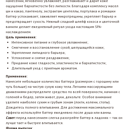
нанесении, мгновенно увлажняет, разглаживает и дарит коже
ощущение бархатистости без липкости. Благодаря комплексу масел
ши и какао, пантенолу, экстрактам центеллы, портулака и ромашки
баттер успокаивает, заживляет микротрещины, укрепляет барьер и
предотвращает сухость. Нежный сладкий шлейф кокоса и цветочной
ванили делает ежедневный ритуал ухода настоящим SPA-
наслаждением.
Цель применения:
Интенсивное питание и глубокое увлажнение;
Смягчение и восстановление сухой, шелушащейся кожи;
Укрепление липидного барьера;
Успокоение и снятие раздражения;
Придание коже гладкости, эластичности и бархатистости;
Длительный уход с приятным ароматом.
Применение:
Нанесите небольшое количество баттера (размером с горошину или
чуть больше) на чистую сухую кожу тела. Легкими массирующими
движениями распределите средство по всей поверхности, начиная с
голеней и бедер, затем живот, руки, декольте. Особое внимание
уделите наиболее сухим и грубым зонам (локти, колени, стопы).
Дождитесь полного впитывания. Для достижения максимального
эффекта используйте баттер ежедневно после душа или ванны.
Совет:
перед нанесением слегка разогрейте баттер в ладонях — так он
лучше тает и быстрее впитывается.
Форма выпуска: