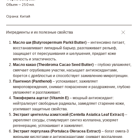
Объем — 250 мл.
Страна: Китай
Ингредиенты и их полезные свойства
Масло ши (Butyrospermum Parkii Butter)
– интенсивно питает,
восстанавливает липидный барьер, разглаживает рельеф,
защищает от пересушивания и шелушения, придает коже
мягкость и эластичность.
Масло какао (Theobroma Cacao Seed Butter)
– глубоко увлажняет,
смягчает огрубевшие участки, насыщает антиоксидантами,
борется с дряблостью и способствует заживлению микротрещин.
Пантенол (Panthenol)
– успокаивает, заживляет
микроповреждения, снимает покраснение и раздражение, глубоко
увлажняет и разглаживает.
Токоферила ацетат (Vitamin E)
– мощный антиоксидант:
нейтрализует свободные радикалы, замедляет старение кожи,
усиливает защитные свойства.
Экстракт центеллы азиатской (Centella Asiatica Leaf Extract)
–
укрепляет сосуды, стимулирует синтез коллагена, ускоряет
регенерацию, успокаивает и заживляет.
Экcтракт портулака (Portulaca Oleracea Extract)
– богат омега-3
жирными кислотами и антиоксидантами: снимает воспаление,