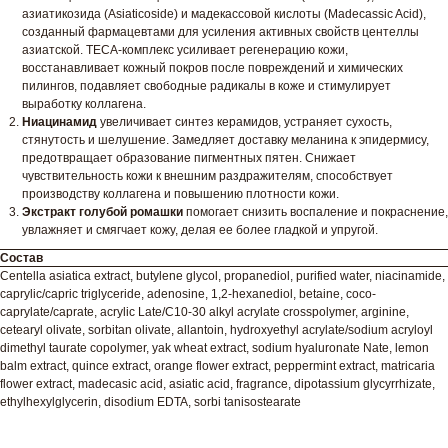
азиатикозида (Asiaticoside) и мадекассовой кислоты (Madecassic Acid),
созданный фармацевтами для усиления активных свойств центеллы
азиатской. TECA-комплекс усиливает регенерацию кожи,
восстанавливает кожный покров после повреждений и химических
пилингов, подавляет свободные радикалы в коже и стимулирует
выработку коллагена.
Ниацинамид
увеличивает синтез керамидов, устраняет сухость,
стянутость и шелушение. Замедляет доставку меланина к эпидермису,
предотвращает образование пигментных пятен. Снижает
чувствительность кожи к внешним раздражителям, способствует
производству коллагена и повышению плотности кожи.
Экстракт голубой ромашки
помогает снизить воспаление и покраснение,
увлажняет и смягчает кожу, делая ее более гладкой и упругой.
Состав
Centella asiatica extract, butylene glycol, propanediol, purified water, niacinamide,
caprylic/capric triglyceride, adenosine, 1,2-hexanediol, betaine, coco-
caprylate/caprate, acrylic Late/C10-30 alkyl acrylate crosspolymer, arginine,
cetearyl olivate, sorbitan olivate, allantoin, hydroxyethyl acrylate/sodium acryloyl
dimethyl taurate copolymer, yak wheat extract, sodium hyaluronate Nate, lemon
balm extract, quince extract, orange flower extract, peppermint extract, matricaria
flower extract, madecasic acid, asiatic acid, fragrance, dipotassium glycyrrhizate,
ethylhexylglycerin, disodium EDTA, sorbi tanisostearate