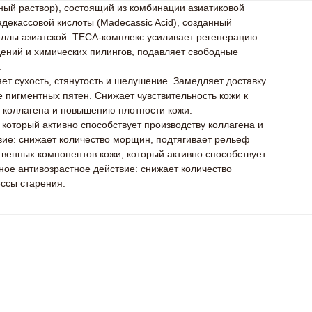
ный раствор), состоящий из комбинации азиатиковой
 мадекассовой кислоты (Madecassic Acid), созданный
еллы азиатской. TECA-комплекс усиливает регенерацию
дений и химических пилингов, подавляет свободные
.
ет сухость, стянутость и шелушение. Замедляет доставку
 пигментных пятен. Снижает чувствительность кожи к
 коллагена и повышению плотности кожи.
 который активно способствует производству коллагена и
вие: снижает количество морщин, подтягивает рельеф
твенных компонентов кожи, который активно способствует
вное антивозрастное действие: снижает количество
ссы старения.