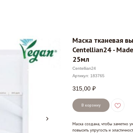
Маска тканевая в
Centellian24 - Made
25мл
Centellian24
Артикул:
183765
315,00
₽
В корзину
Маска создана, чтобы заметно у
повысить упругость и эластичнос