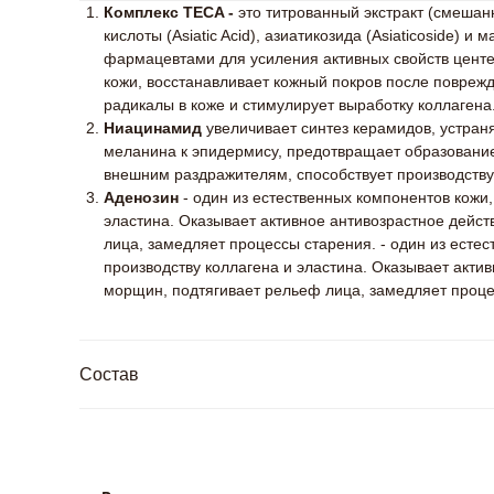
Комплекс TECA -
это титрованный экстракт (смешан
кислоты (Asiatic Acid), азиатикозида (Asiaticoside) и
фармацевтами для усиления активных свойств цент
кожи, восстанавливает кожный покров после повреж
радикалы в коже и стимулирует выработку коллагена
Ниацинамид
увеличивает синтез керамидов, устраня
меланина к эпидермису, предотвращает образование
внешним раздражителям, способствует производству
Аденозин
- один из естественных компонентов кожи,
эластина. Оказывает активное антивозрастное дейст
лица, замедляет процессы старения. - один из естес
производству коллагена и эластина. Оказывает акти
морщин, подтягивает рельеф лица, замедляет проце
Состав