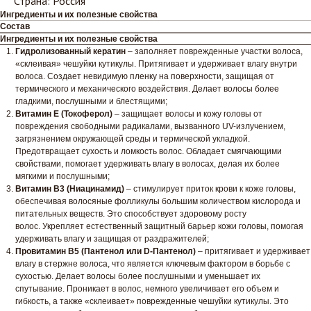
Страна: Россия
Ингредиенты и их полезные свойства
Состав
Ингредиенты и их полезные свойства
Гидролизованный кератин
– заполняет поврежденные участки волоса,
«склеивая» чешуйки кутикулы. Притягивает и удерживает влагу внутри
волоса. Создает невидимую пленку на поверхности, защищая от
термического и механического воздействия. Делает волосы более
гладкими, послушными и блестящими;
Витамин E (Токоферол)
– защищает волосы и кожу головы от
повреждения свободными радикалами, вызванного UV-излучением,
загрязнением окружающей среды и термической укладкой.
Предотвращает сухость и ломкость волос. Обладает смягчающими
свойствами, помогает удерживать влагу в волосах, делая их более
мягкими и послушными;
Витамин B3 (Ниацинамид)
– стимулирует приток крови к коже головы,
обеспечивая волосяные фолликулы большим количеством кислорода и
питательных веществ. Это способствует здоровому росту
волос. Укрепляет естественный защитный барьер кожи головы, помогая
удерживать влагу и защищая от раздражителей;
Провитамин B5 (Пантенол или D-Пантенол)
– притягивает и удерживает
влагу в стержне волоса, что является ключевым фактором в борьбе с
сухостью. Делает волосы более послушными и уменьшает их
спутывание. Проникает в волос, немного увеличивает его объем и
гибкость, а также «склеивает» поврежденные чешуйки кутикулы. Это