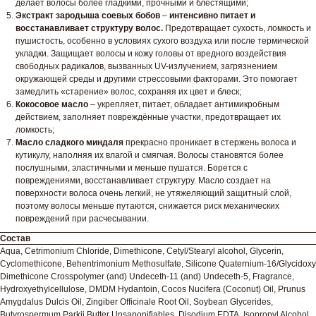
делает волосы более гладкими, прочными и блестящими;
Экстракт зародыша соевых бобов
–
интенсивно питает и
восстанавливает структуру волос.
Предотвращает сухость, ломкость и
пушистость, особенно в условиях сухого воздуха или после термической
укладки. Защищает волосы и кожу головы от вредного воздействия
свободных радикалов, вызванных UV-излучением, загрязнением
окружающей среды и другими стрессовыми факторами. Это помогает
замедлить «старение» волос, сохраняя их цвет и блеск;
Кокосовое масло
– укрепляет, питает, обладает антимикробным
действием, заполняет повреждённые участки, предотвращает их
ломкость;
Масло сладкого миндаля
прекрасно проникает в стержень волоса и
кутикулу, наполняя их влагой и смягчая. Волосы становятся более
послушными, эластичными и меньше пушатся. Борется с
повреждениями, восстанавливает структуру. Масло создает на
поверхности волоса очень легкий, не утяжеляющий защитный слой,
поэтому волосы меньше путаются, снижается риск механических
повреждений при расчесывании.
Состав
Aqua, Cetrimonium Chloride, Dimethicone, Cetyl/Stearyl alcohol, Glycerin,
Cyclomethicone, Behentrimonium Methosulfate, Silicone Quaternium-16/Glycidoxy
Dimethicone Crosspolymer (and) Undeceth-11 (and) Undeceth-5, Fragrance,
Hydroxyethylcellulose, DMDM Hydantoin, Cocos Nucifera (Coconut) Oil, Prunus
Amygdalus Dulcis Oil, Zingiber Officinale Root Oil, Soybean Glycerides,
Butyrospermum Parkii Butter Unsaponifiables, Disodium EDTA, Isopropyl Alcohol,